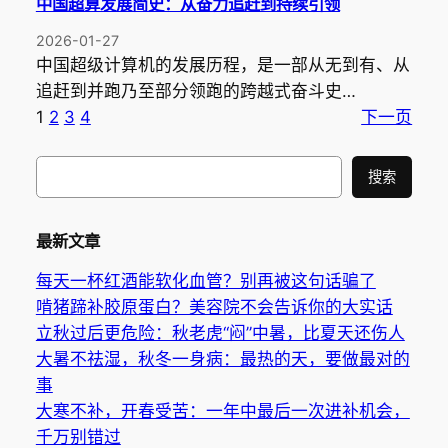
中国超算发展简史：从奋力追赶到持续引领
2026-01-27
中国超级计算机的发展历程，是一部从无到有、从
追赶到并跑乃至部分领跑的跨越式奋斗史…
1
2
3
4
下一页
搜
搜索
索
最新文章
每天一杯红酒能软化血管？别再被这句话骗了
啃猪蹄补胶原蛋白？美容院不会告诉你的大实话
立秋过后更危险：秋老虎“闷”中暑，比夏天还伤人
大暑不祛湿，秋冬一身病：最热的天，要做最对的
事
大寒不补，开春受苦：一年中最后一次进补机会，
千万别错过