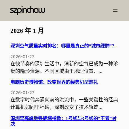
跳
至
内
容
2026 年 1 月
深圳空气质量实时排名：哪里是真正的“城市绿肺”？
2026-01-27
在快节奏的深圳生活中，清新的空气已成为一种珍
贵的隐形资源。不同区域由于地理位置、…
电脑历史博物馆：改变世界的经典机型巡礼
2026-01-27
在数字时代奔涌向前的洪流中，一些关键性的经典
计算机如同里程碑，深刻改变了技术轨迹…
深圳早高峰地铁拥堵指数：1号线与3号线的“王者”对
决