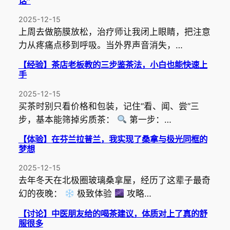
话”
2025-12-15
上周去做筋膜放松，治疗师让我闭上眼睛，把注意
力从疼痛点移到呼吸。当外界声音消失，…
【经验】茶店老板教的三步鉴茶法，小白也能快速上
手
2025-12-15
买茶时别只看价格和包装，记住“看、闻、尝”三
步，基本能筛掉劣质茶：
第一步：…
【体验】在芬兰拉普兰，我实现了桑拿与极光同框的
梦想
2025-12-15
去年冬天在北极圈玻璃桑拿屋，经历了这辈子最奇
幻的夜晚：
极致体验
攻略…
【讨论】中医朋友给的喝茶建议，体质对上了真的舒
服很多