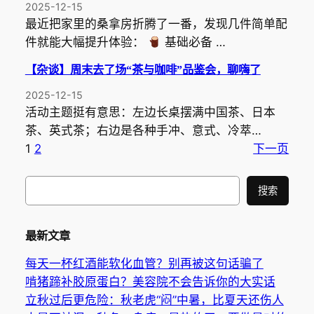
2025-12-15
最近把家里的桑拿房折腾了一番，发现几件简单配
件就能大幅提升体验：
基础必备 …
【杂谈】周末去了场“茶与咖啡”品鉴会，聊嗨了
2025-12-15
活动主题挺有意思：左边长桌摆满中国茶、日本
茶、英式茶；右边是各种手冲、意式、冷萃…
1
2
下一页
搜
搜索
索
最新文章
每天一杯红酒能软化血管？别再被这句话骗了
啃猪蹄补胶原蛋白？美容院不会告诉你的大实话
立秋过后更危险：秋老虎“闷”中暑，比夏天还伤人