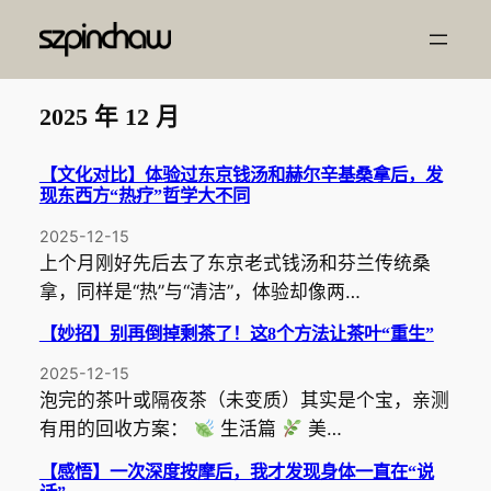
跳
至
内
容
2025 年 12 月
【文化对比】体验过东京钱汤和赫尔辛基桑拿后，发
现东西方“热疗”哲学大不同
2025-12-15
上个月刚好先后去了东京老式钱汤和芬兰传统桑
拿，同样是“热”与“清洁”，体验却像两…
【妙招】别再倒掉剩茶了！这8个方法让茶叶“重生”
2025-12-15
泡完的茶叶或隔夜茶（未变质）其实是个宝，亲测
有用的回收方案：
生活篇
美…
【感悟】一次深度按摩后，我才发现身体一直在“说