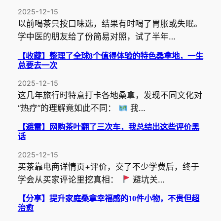
2025-12-15
以前喝茶只按口味选，结果有时喝了胃胀或失眠。
学中医的朋友给了份简易对照，试了半年…
【收藏】整理了全球8个值得体验的特色桑拿地，一生
总要去一次
2025-12-15
这几年旅行时特意打卡各地桑拿，发现不同文化对
“热疗”的理解竟如此不同：
我…
【避雷】网购茶叶翻了三次车，我总结出这些评价黑
话
2025-12-15
买茶靠电商详情页+评价，交了不少学费后，终于
学会从买家评论里挖真相：
避坑关…
【分享】提升家庭桑拿幸福感的10件小物，不贵但超
治愈