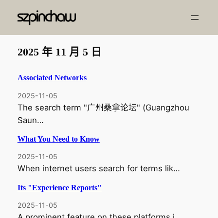
跳
至
内
容
2025 年 11 月 5 日
Associated Networks
2025-11-05
The search term "广州桑拿论坛" (Guangzhou
Saun…
What You Need to Know
2025-11-05
When internet users search for terms lik…
Its "Experience Reports"
2025-11-05
A prominent feature on these platforms i…