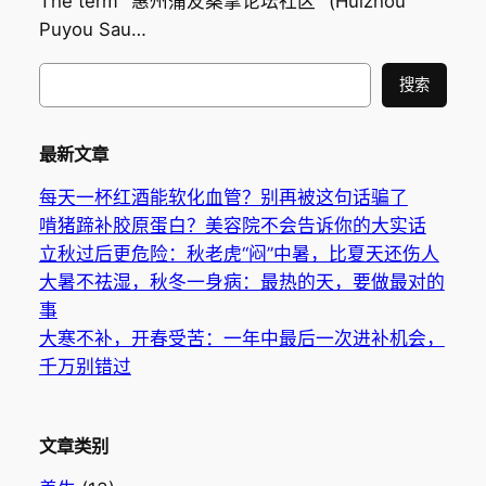
The term "惠州蒲友桑拿论坛社区" (Huizhou
Puyou Sau…
搜
搜索
索
最新文章
每天一杯红酒能软化血管？别再被这句话骗了
啃猪蹄补胶原蛋白？美容院不会告诉你的大实话
立秋过后更危险：秋老虎“闷”中暑，比夏天还伤人
大暑不祛湿，秋冬一身病：最热的天，要做最对的
事
大寒不补，开春受苦：一年中最后一次进补机会，
千万别错过
文章类别