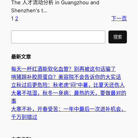
The 人才流动分析 in Guangzhou and
Shenzhen's t…
1
2
下一页
搜
搜索
索
最新文章
每天一杯红酒能软化血管？别再被这句话骗了
啃猪蹄补胶原蛋白？美容院不会告诉你的大实话
立秋过后更危险：秋老虎“闷”中暑，比夏天还伤人
大暑不祛湿，秋冬一身病：最热的天，要做最对的
事
大寒不补，开春受苦：一年中最后一次进补机会，
千万别错过