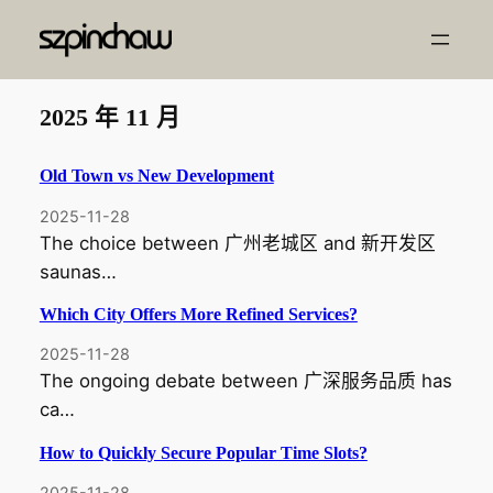
跳
至
内
容
2025 年 11 月
Old Town vs New Development
2025-11-28
The choice between 广州老城区 and 新开发区
saunas…
Which City Offers More Refined Services?
2025-11-28
The ongoing debate between 广深服务品质 has
ca…
How to Quickly Secure Popular Time Slots?
2025-11-28