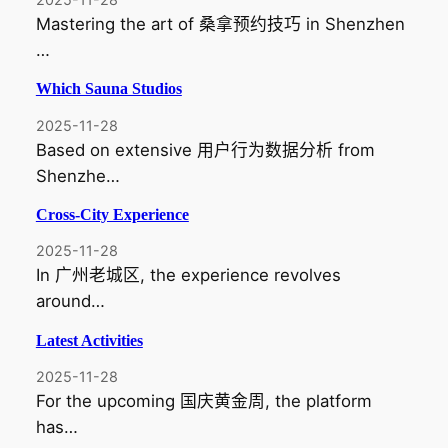
Mastering the art of 桑拿预约技巧 in Shenzhen
…
Which Sauna Studios
2025-11-28
Based on extensive 用户行为数据分析 from
Shenzhe…
Cross-City Experience
2025-11-28
In 广州老城区, the experience revolves
around…
Latest Activities
2025-11-28
For the upcoming 国庆黄金周, the platform
has…