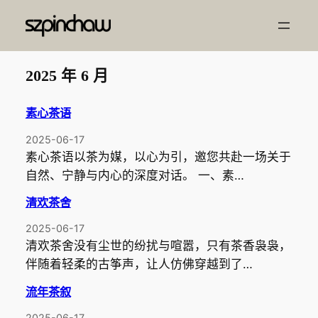
跳
至
内
容
2025 年 6 月
素心茶语
2025-06-17
素心茶语以茶为媒，以心为引，邀您共赴一场关于
自然、宁静与内心的深度对话。 一、素…
清欢茶舍
2025-06-17
清欢茶舍没有尘世的纷扰与喧嚣，只有茶香袅袅，
伴随着轻柔的古筝声，让人仿佛穿越到了…
流年茶叙
2025-06-17