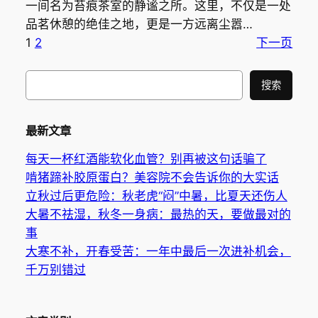
一间名为苔痕茶室的静谧之所。这里，不仅是一处
品茗休憩的绝佳之地，更是一方远离尘嚣…
1
2
下一页
搜
搜索
索
最新文章
每天一杯红酒能软化血管？别再被这句话骗了
啃猪蹄补胶原蛋白？美容院不会告诉你的大实话
立秋过后更危险：秋老虎“闷”中暑，比夏天还伤人
大暑不祛湿，秋冬一身病：最热的天，要做最对的
事
大寒不补，开春受苦：一年中最后一次进补机会，
千万别错过