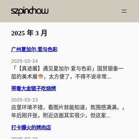
跳
至
内
容
2025 年 3 月
广州夏加尔-爱与色彩
2025-03-24
「【真迹展】遇见夏加尔·爱与色彩」国贸银泰一
层的美术展
，太方便了，不得不说非常…
带着大金链子吃烧烤
2025-03-23
店里环境不错，看图片就能知道，氛围感满满，，
年后刚开张，附近店面其实很少，但这家…
打卡爆火的烤肉店
2025-03-22