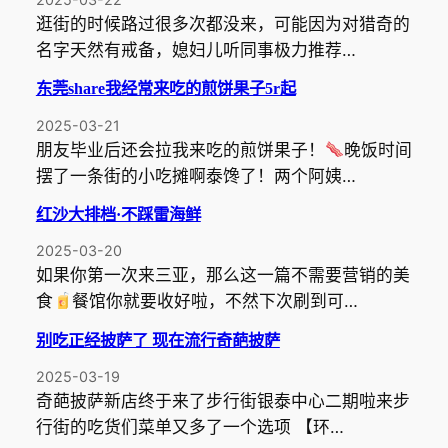
逛街的时候路过很多次都没来，可能因为对猎奇的
名字天然有戒备，媳妇儿听同事极力推荐…
东莞share我经常来吃的煎饼果子5r起
2025-03-21
朋友毕业后还会拉我来吃的煎饼果子！
晚饭时间
摆了一条街的小吃摊啊泰馋了！两个阿姨…
红沙大排档·不踩雷海鲜
2025-03-20
如果你第一次来三亚，那么这一篇不需要营销的美
食
餐馆你就要收好啦，不然下次刷到可…
别吃正经披萨了 现在流行奇葩披萨
2025-03-19
奇葩披萨新店终于来了步行街银泰中心二期啦来步
行街的吃货们菜单又多了一个选项 【环…