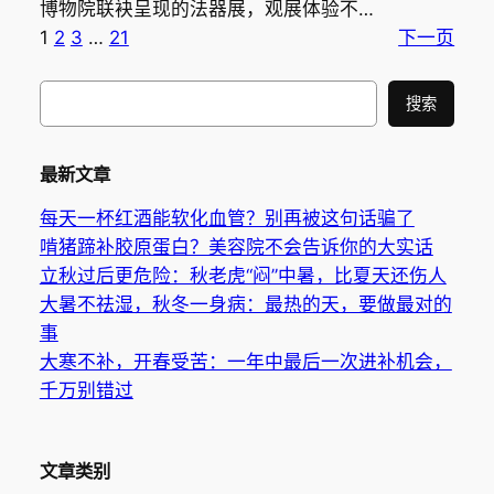
博物院联袂呈现的法器展，观展体验不…
1
2
3
…
21
下一页
搜
搜索
索
最新文章
每天一杯红酒能软化血管？别再被这句话骗了
啃猪蹄补胶原蛋白？美容院不会告诉你的大实话
立秋过后更危险：秋老虎“闷”中暑，比夏天还伤人
大暑不祛湿，秋冬一身病：最热的天，要做最对的
事
大寒不补，开春受苦：一年中最后一次进补机会，
千万别错过
文章类别