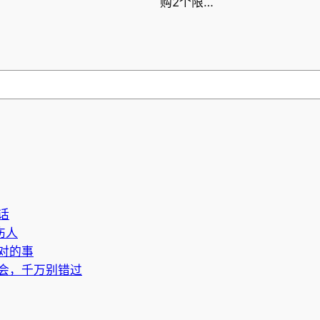
购2个限…
话
伤人
对的事
会，千万别错过