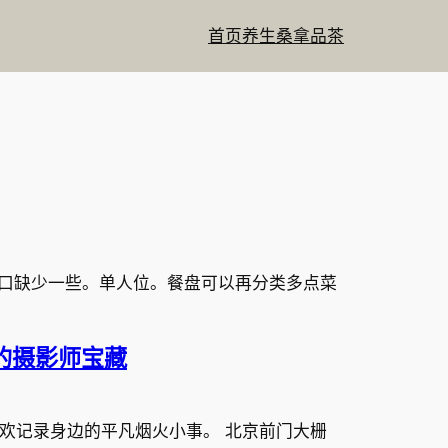
首页
养生
桑拿
品茶
口缺少一些。单人位。餐盘可以再分类多点菜
的摄影师宝藏
欢记录身边的平凡烟火小事。 北京前门大栅