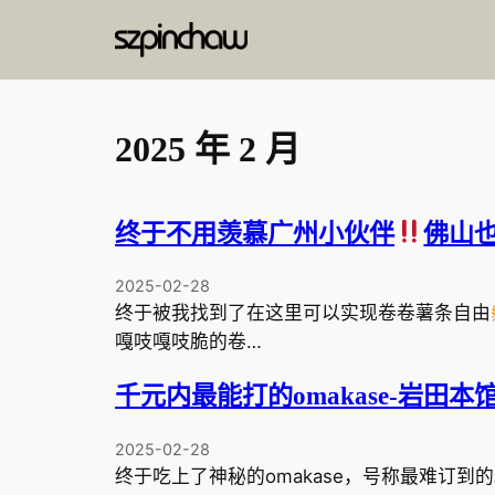
跳
至
内
容
2025 年 2 月
终于不用羡慕广州小伙伴
佛山
2025-02-28
终于被我找到了在这里可以实现卷卷薯条自由
嘎吱嘎吱脆的卷…
千元内最能打的omakase-岩田
2025-02-28
终于吃上了神秘的omakase，号称最难订到