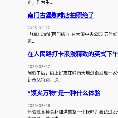
止，作为生…
南门古堡咖啡店拍照绝了
2025-02-27
「UID Café(南门店)」在大源中央公园 五
进…
在人民路打卡浪漫精致的英式下
2025-02-27
闲暇午后，约上好友在岭南天地逛街发现一家
新奇又特别，决…
“馍夹万物”是一种什么体验
2025-02-26
体验过各种食材加满整整一个馍吗？尝试过脱