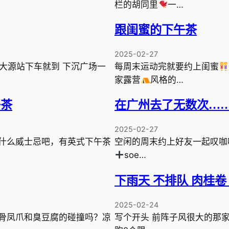
栏的胡同里
一…
跟闺蜜的下午茶
2025-02-27
号线大源站下车就到 下沉广场一
每周末运动完就要约上闺蜜
家露营
风格的…
午茶
在广州去了无数次…
2025-02-27
什么威士忌吧，有英式下午茶
空闲的周末约上好友一起叹咖啡
soe…
下雨天 不排队 肉桂卷
2025-02-24
骨凤爪和臭豆腐的碰撞吗？凉
写个开头 前阵子风很大的那家