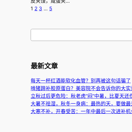
皮夹馍，咸蛋夹…
1
2
3
…
5
搜
索
最新文章
每天一杯红酒能软化血管？别再被这句话骗了
啃猪蹄补胶原蛋白？美容院不会告诉你的大实
立秋过后更危险：秋老虎“闷”中暑，比夏天还
大暑不祛湿，秋冬一身病：最热的天，要做最
大寒不补，开春受苦：一年中最后一次进补机