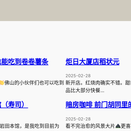
也能吃到卷卷薯条
炬日大厦店稻状元
2025-02-28
佛山的小伙伴们也可以吃到
新开店。红烧肉确实不错。甜
品比大部分快餐…
本馆（寿司）
暗房咖啡 前门胡同里
2025-02-28
的岩田本馆，是我吃到目前为
看不完治愈的风景大片
更喜