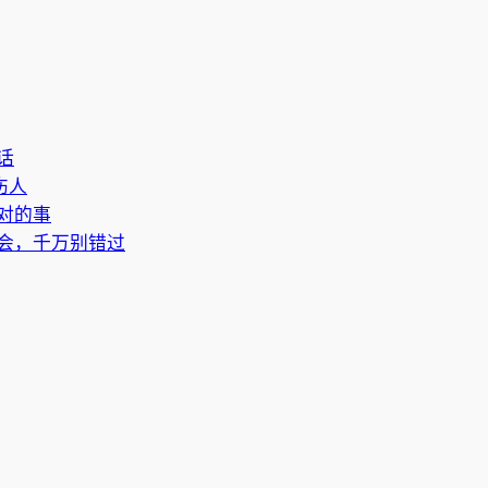
话
伤人
对的事
会，千万别错过