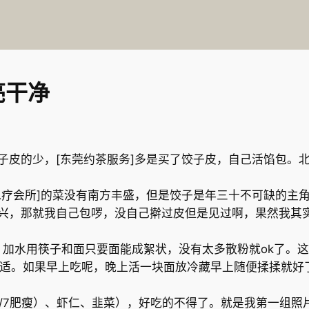
亮干净
子皮的少，[东莞约茶服务]多是买了饺子皮，自己活馅包。
水疗会所]的菜没有南方丰盛，但是饺子是年三十不可缺的主
兴，那就我自己包啰，没自己擀过皮但是见过啊，果然我其实
加水用筷子和面只要面能成絮状，没有太多散粉就ok了。这
合适。如果早上吃呢，晚上活一块面放冷藏早上随便揉揉就好
3/7肥瘦）、虾仁、韭菜），好吃的不得了。就是我第一组照