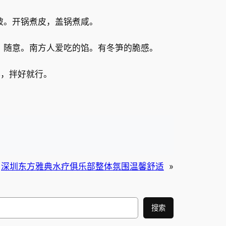
破。开锅煮皮，盖锅煮咸。
。随意。南方人爱吃的馅。有冬笋的脆感。
碎，拌好就行。
深圳东方雅典水疗俱乐部整体氛围温馨舒适
»
搜索