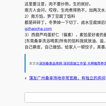
这里要注意，肉不要炒熟，生的就好。
南方人会问，哎呀，生肉煮得熟不，加两次水
2）南方馅，笋丁豆腐丁馅料
都是碎碎丁，冬笋焯一下切丁、卤水豆腐焯后
gzhaocha.com
3）西葫芦鸡蛋虾仁（偏素），素馅爱好者的
[东莞桑拿洗浴喝茶]所有的馅料我就放油、
自己擀皮，自己做馅，给家人一顿饺子，真香
本文由
深圳桑拿品茶网,深圳高端工作室,大圈推荐养
«
蒲友广州桑拿场地非常宽敞，有独立的房间
搜
索