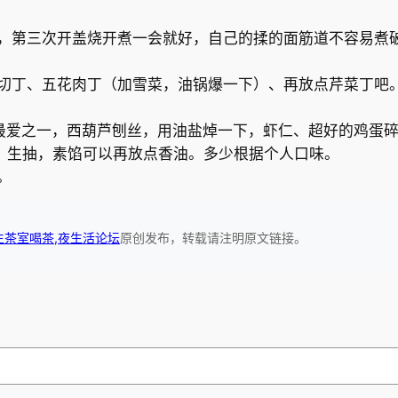
，第三次开盖烧开煮一会就好，自己的揉的面筋道不容易煮
切丁、五花肉丁（加雪菜，油锅爆一下）、再放点芹菜丁吧
最爱之一，西葫芦刨丝，用油盐焯一下，虾仁、超好的鸡蛋
盐、生抽，素馅可以再放点香油。多少根据个人口味。
。
生茶室喝茶,夜生活论坛
原创发布，转载请注明原文链接。