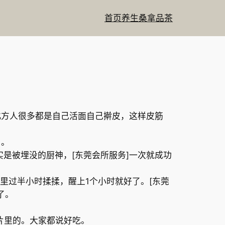
首页
养生
桑拿
品茶
北方人很多都是自己活面自己擀皮，这样皮筋
角。
是被埋没的厨神，[东莞会所服务]一次就成功
里过半小时揉揉，醒上1个小时就好了。[东莞
了。
片里的。大家都说好吃。