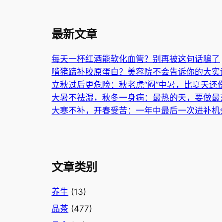
最新文章
每天一杯红酒能软化血管？别再被这句话骗了
啃猪蹄补胶原蛋白？美容院不会告诉你的大实
立秋过后更危险：秋老虎“闷”中暑，比夏天还
大暑不祛湿，秋冬一身病：最热的天，要做最
大寒不补，开春受苦：一年中最后一次进补机
文章类别
养生
(13)
品茶
(477)