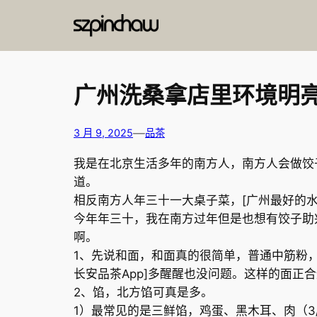
跳
至
内
容
广州洗桑拿店里环境明
—
3 月 9, 2025
品茶
我是在北京生活多年的南方人，南方人会做饺
道。
相反南方人年三十一大桌子菜，[广州最好的
今年年三十，我在南方过年但是也想有饺子助
啊。
1、先说和面，和面真的很简单，普通中筋粉，
长安品茶App]多醒醒也没问题。这样的面正
2、馅，北方馅可真是多。
1）最常见的是三鲜馅，鸡蛋、黑木耳、肉（