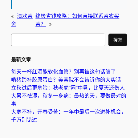
«
清欢茶
终极省钱攻略：如何直接联系茶农买
舍
茶？
»
搜
搜索
索
最新文章
每天一杯红酒能软化血管？别再被这句话骗了
啃猪蹄补胶原蛋白？美容院不会告诉你的大实话
立秋过后更危险：秋老虎“闷”中暑，比夏天还伤人
大暑不祛湿，秋冬一身病：最热的天，要做最对的
事
大寒不补，开春受苦：一年中最后一次进补机会，
千万别错过