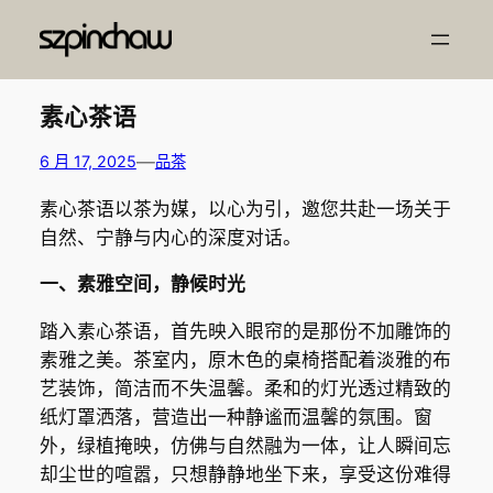
跳
至
内
容
素心茶语
—
6 月 17, 2025
品茶
素心茶语以茶为媒，以心为引，邀您共赴一场关于
自然、宁静与内心的深度对话。
一、素雅空间，静候时光
踏入素心茶语，首先映入眼帘的是那份不加雕饰的
素雅之美。茶室内，原木色的桌椅搭配着淡雅的布
艺装饰，简洁而不失温馨。柔和的灯光透过精致的
纸灯罩洒落，营造出一种静谧而温馨的氛围。窗
外，绿植掩映，仿佛与自然融为一体，让人瞬间忘
却尘世的喧嚣，只想静静地坐下来，享受这份难得