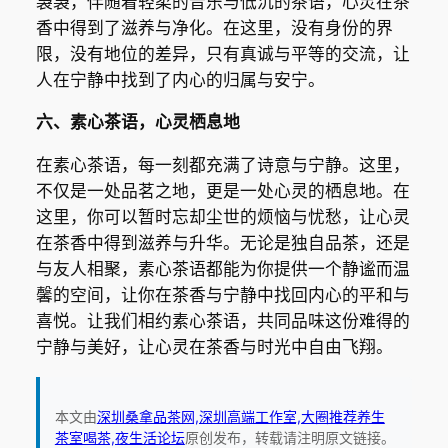
袅袅，伴随着轻柔的音乐与低沉的茶语，心灵在茶
香中得到了滋养与净化。在这里，没有身份的界
限，没有地位的差异，只有真诚与平等的交流，让
人在宁静中找到了内心的归属与安宁。
六、素心茶语，心灵栖息地
在素心茶语，每一刻都充满了诗意与宁静。这里，
不仅是一处品茗之地，更是一处心灵的栖息地。在
这里，你可以暂时忘却尘世的烦恼与忧愁，让心灵
在茶香中得到滋养与升华。无论是独自品茶，还是
与友人相聚，素心茶语都能为你提供一个静谧而温
馨的空间，让你在茶香与宁静中找回内心的平和与
喜悦。让我们相约素心茶语，共同品味这份难得的
宁静与美好，让心灵在茶香与时光中自由飞翔。
本文由
深圳桑拿品茶网,深圳高端工作室,大圈推荐养生
茶室喝茶,夜生活论坛
原创发布，转载请注明原文链接。