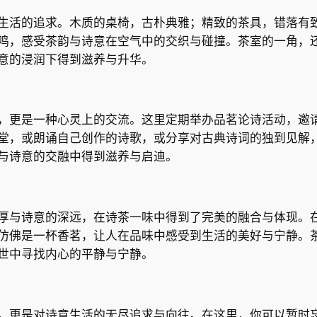
生活的追求。木质的桌椅，古朴典雅；精致的茶具，错落有
鸣，感受茶韵与诗意在空气中的交织与碰撞。茶室的一角，
意的浸润下得到滋养与升华。
，更是一种心灵上的交流。这里定期举办品茗论诗活动，邀
堂，或朗诵自己创作的诗歌，或分享对古典诗词的独到见解
与诗意的交融中得到滋养与启迪。
厚与诗意的深远，在诗茶一味中得到了完美的融合与体现。
仿佛是一杯香茗，让人在品味中感受到生活的美好与宁静。
世中寻找内心的平静与宁静。
，更是对诗意生活的无尽追求与向往。在这里，你可以暂时