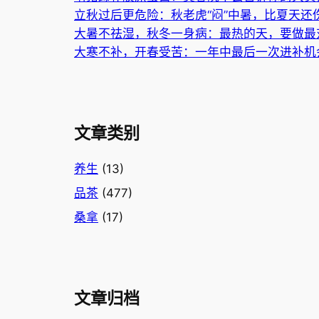
立秋过后更危险：秋老虎“闷”中暑，比夏天还
大暑不祛湿，秋冬一身病：最热的天，要做最
大寒不补，开春受苦：一年中最后一次进补机
文章类别
养生
(13)
品茶
(477)
桑拿
(17)
文章归档