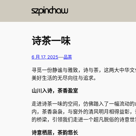
跳
至
内
容
诗茶一味
—
6 月 17, 2025
品茶
寻觅一份静谧与雅致，诗与茶，这两大中华文
美好生活的无尽向往与追求。
山川入诗，茶香盈室
走进诗茶一味的空间，仿佛踏入了一幅流动的
内，茶香袅袅，与窗外的清风明月相得益彰，
的桥梁，引领我们走进一个超凡脱俗的诗意世
诗意栖居，茶韵悠长