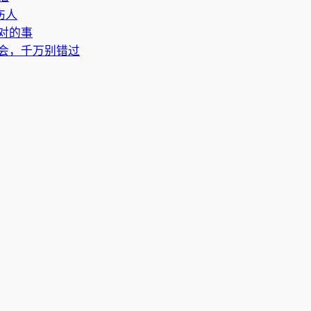
伤人
对的事
会，千万别错过