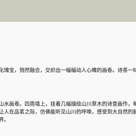
化瑰宝，悄然融合，交织出一幅幅动人心魄的画卷。诗茶一
山水画卷。四周墙上，挂着几幅描绘山川草木的诗意画作，
让人在品茗之际，仿佛能听见山川的呼唤，感受到大自然的
界。