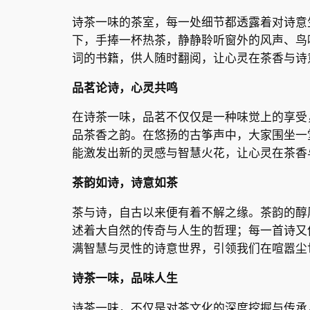
诗茶一味的茶室，每一处细节都透露着对诗意
下，手捧一杯热茶，静静聆听窗外的风声、鸟
词的书籍，供人随时翻阅，让心灵在茶香与诗
品茗论诗，心灵共鸣
在诗茶一味，品茗不仅仅是一种味觉上的享受
品茶香之韵。在悠扬的古筝声中，大家围坐一
能激发出新的灵感与智慧火花，让心灵在茶香
茶韵如诗，诗意如茶
茶与诗，自古以来便有着不解之缘。茶韵的醇
述着大自然的传奇与人生的哲理；每一首诗又
满智慧与灵性的诗意世界，引领我们在喧嚣尘
诗茶一味，品味人生
诗茶一味，不仅是对茶文化的深度挖掘与传承