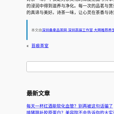
的浸润中得到滋养与净化。每一次的品茗与赏
的真谛与美好。诗茶一味，让心灵在茶香与诗
本文由
深圳桑拿品茶网,深圳高端工作室,大圈推荐养
«
苔痕茶室
搜
索
最新文章
每天一杯红酒能软化血管？别再被这句话骗了
啃猪蹄补胶原蛋白？美容院不会告诉你的大实