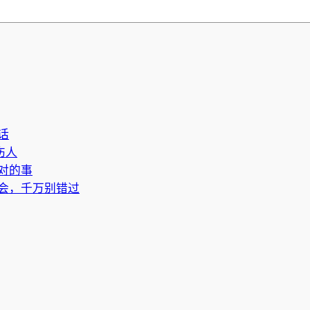
话
伤人
对的事
会，千万别错过