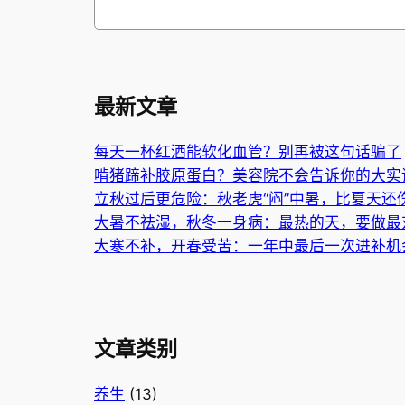
搜
索
最新文章
每天一杯红酒能软化血管？别再被这句话骗了
啃猪蹄补胶原蛋白？美容院不会告诉你的大实
立秋过后更危险：秋老虎“闷”中暑，比夏天还
大暑不祛湿，秋冬一身病：最热的天，要做最
大寒不补，开春受苦：一年中最后一次进补机
文章类别
养生
(13)